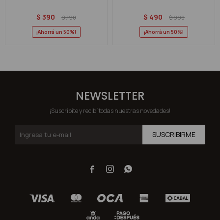
$
390
$
490
$
790
$
990
50
50
NEWSLETTER
¡Suscribite y recibí todas nuestras novedades!
SUSCRIBIRME


