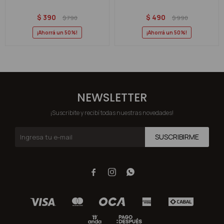
$
390
$
490
$
790
$
990
50
50
NEWSLETTER
¡Suscribite y recibí todas nuestras novedades!
SUSCRIBIRME


