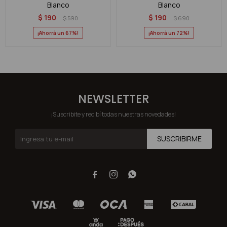
Blanco
Blanco
$
190
$
190
$
590
$
690
67
72
NEWSLETTER
¡Suscribite y recibí todas nuestras novedades!
SUSCRIBIRME


