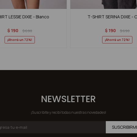
IRT LESSIE DIXIE - Blanco
T-SHIRT SERINA DIXIE - 
$
190
$
190
$
690
$
690
72
72
NEWSLETTER
¡Suscribite y recibí todas nuestras novedades!
SUSCRIBIRM