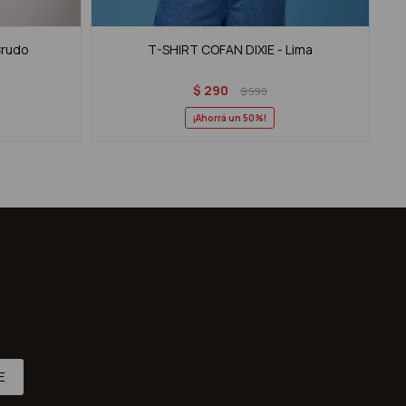
Crudo
T-SHIRT COFAN DIXIE - Lima
$
290
$
590
50
E