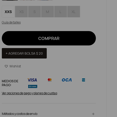
XXS
XS
S
M
L
XL
Guía de talles
COMPRAR
+ AGREGAR BOLSA
$
20
MEDIOS DE
PAGO:
Ver opciones de pago y planes de cuotas
Métodos y costos de envío