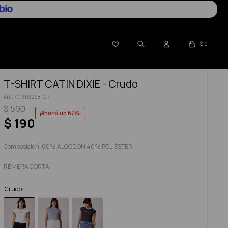

$
0
T-SHIRT CATIN DIXIE - Crudo
701303298-CR
$
590
67
$
190
Composición: 60% ALGODÓN 40% POLIÉSTER
REMERA CORTA
Crudo