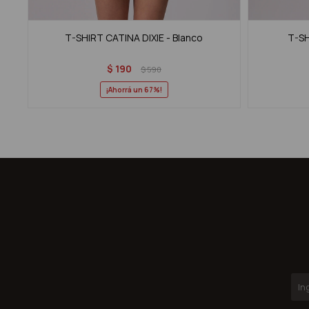
T-SHIRT CATINA DIXIE - Blanco
T-SH
$
190
$
590
67