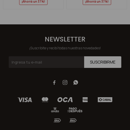
37
37
NEWSLETTER
¡Suscribite y recibí todas nuestras novedades!
SUSCRIBIRME


