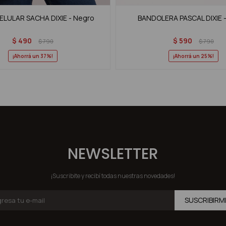
LULAR SACHA DIXIE - Negro
BANDOLERA PASCAL DIXIE 
$
490
$
590
$
790
$
790
37
25
NEWSLETTER
¡Suscribite y recibí todas nuestras novedades!
SUSCRIBIRM