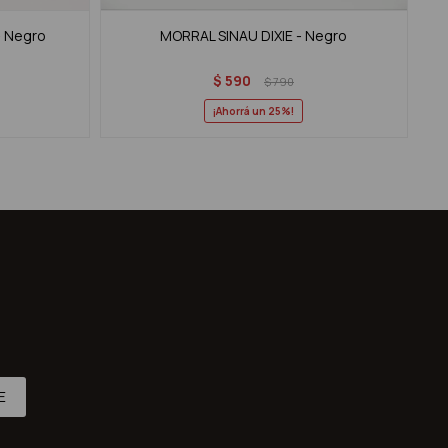
- Negro
MORRAL SINAU DIXIE - Negro
$
590
$
790
25
E