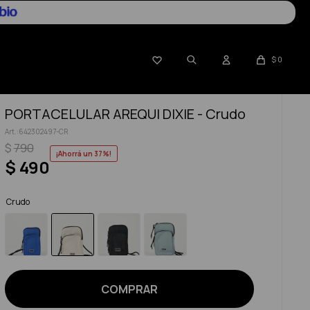

$
0
PORTACELULAR AREQUI DIXIE - Crudo
642302497-CR
$
790
37
$
490
Crudo
COMPRAR