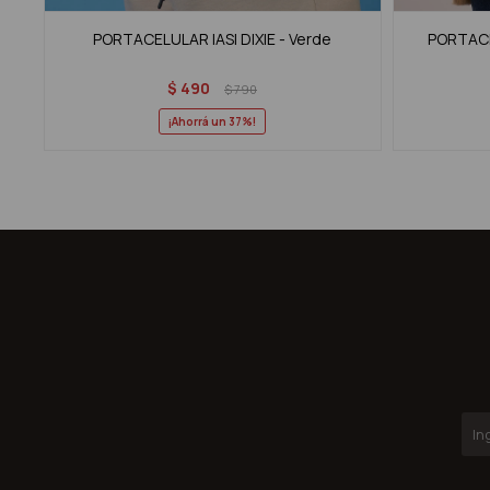
PORTACELULAR IASI DIXIE - Verde
PORTACE
$
490
$
790
37