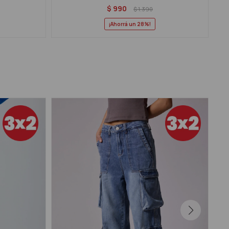
$
990
$
1.390
28