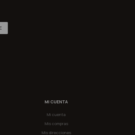
E
MI CUENTA
Mi cuenta
Mis compras
Mis direcciones