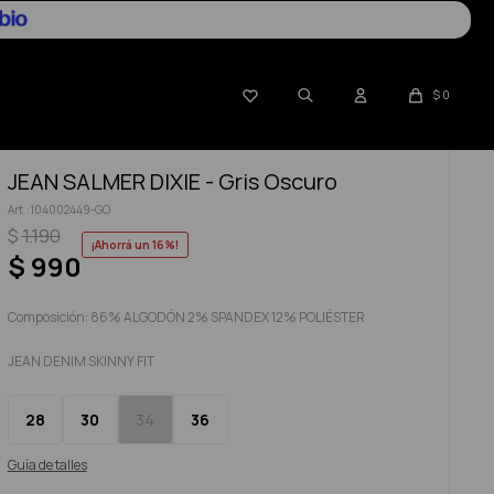

$
0
JEAN SALMER DIXIE - Gris Oscuro
104002449-GO
$
1.190
16
$
990
Composición: 86% ALGODÓN 2% SPANDEX 12% POLIÉSTER
JEAN DENIM SKINNY FIT
28
30
34
36
Guía de talles