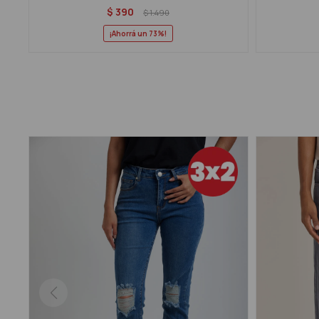
$
390
$
1.490
73