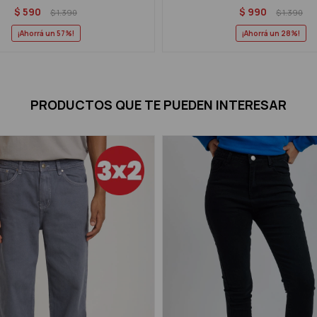
$
590
$
990
$
1.390
$
1.390
57
28
PRODUCTOS QUE TE PUEDEN INTERESAR