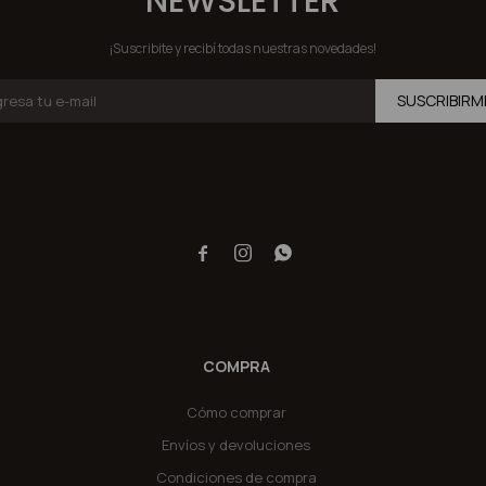
NEWSLETTER
¡Suscribite y recibí todas nuestras novedades!
SUSCRIBIRM



COMPRA
Cómo comprar
Envíos y devoluciones
Condiciones de compra