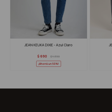
JEAN KEUKA DIXIE - Azul Claro
J
$
690
$
1.390
50