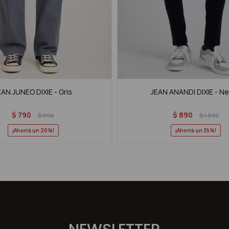
EAN JUNEO DIXIE - Gris
JEAN ANANDI DIXIE - N
$
790
$
890
$
990
$
1.390
20
35