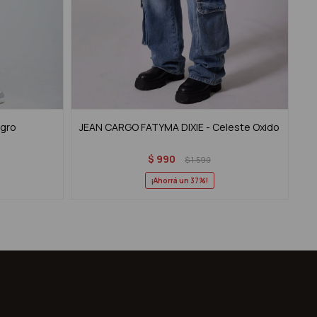
egro
JEAN CARGO FATYMA DIXIE - Celeste Oxido
$
990
$
1.590
37