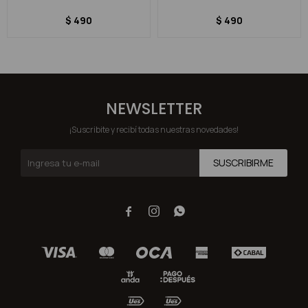
$
490
$
490
NEWSLETTER
¡Suscribite y recibí todas nuestras novedades!
SUSCRIBIRME


