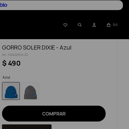

$
0
GORRO SOLER DIXIE - Azul
102402904-AZ
$
490
Azul
COMPRAR