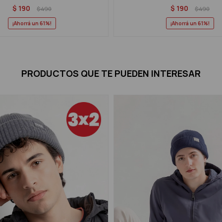
$
190
$
190
$
490
$
490
61
61
PRODUCTOS QUE TE PUEDEN INTERESAR