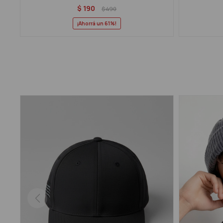
$
190
$
490
61