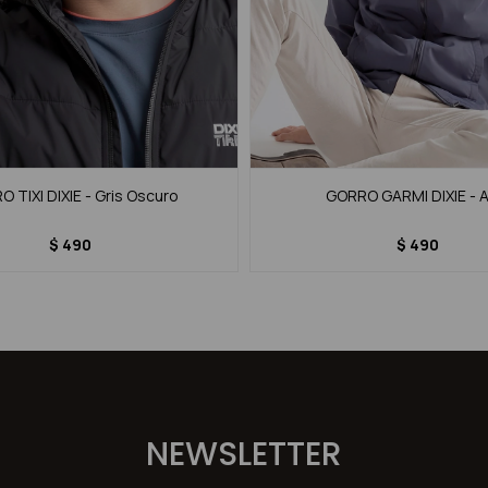
 TIXI DIXIE - Gris Oscuro
GORRO GARMI DIXIE - A
$
490
$
490
NEWSLETTER