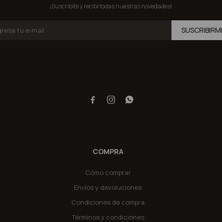
¡Suscribite y recibí todas nuestras novedades!
SUSCRIBIRM



COMPRA
Cómo comprar
Envíos y devoluciones
Condiciones de compra
Términos y condiciones