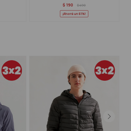
$
190
$
490
61