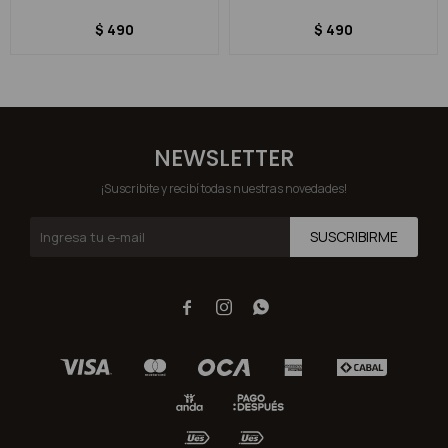
$
490
$
490
NEWSLETTER
¡Suscribite y recibí todas nuestras novedades!
SUSCRIBIRME


