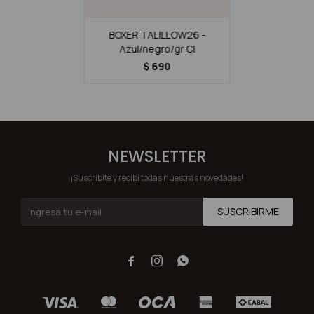
BOXER TALILLOW26 -
Azul/negro/gr Cl
$
690
NEWSLETTER
¡Suscribite y recibí todas nuestras novedades!
SUSCRIBIRME


