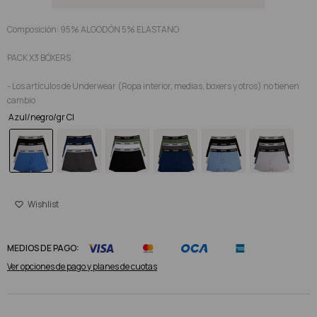
Composición: 95% ALGODÓN 5% ELASTANO
PACK X3 BÓXERS
- Los artículos de Underwear (Ropa interior, medias, boxers y otros) no tienen
cambio
Azul/negro/gr Cl
MEDIOS DE PAGO:
Ver opciones de pago y planes de cuotas