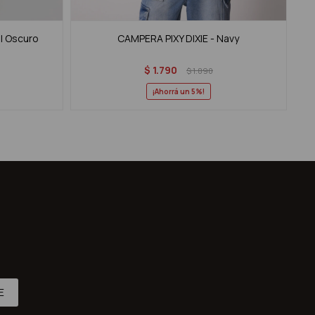
l Oscuro
CAMPERA PIXY DIXIE - Navy
$
1.790
$
1.890
5
E