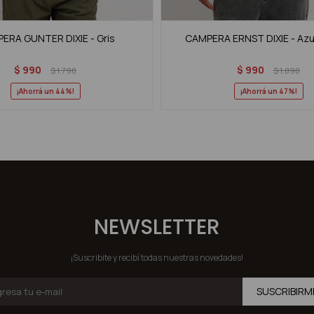
ERA GUNTER DIXIE - Gris
CAMPERA ERNST DIXIE - Azu
$
990
$
990
$
1.790
$
1.890
44
47
NEWSLETTER
¡Suscribite y recibí todas nuestras novedades!
SUSCRIBIRM