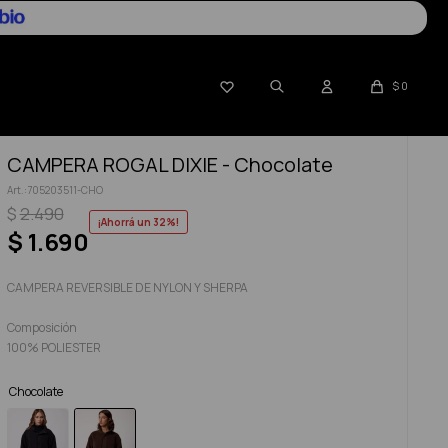

$
0
CAMPERA ROGAL DIXIE - Chocolate
705203511-CHO
$
2.490
32
$
1.690
CAMPERA REVERSIBLE DE NYLON Y SHERPA
Composición
100% POLIESTER
Chocolate