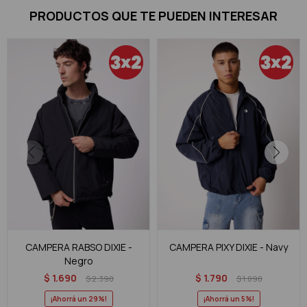
PRODUCTOS QUE TE PUEDEN INTERESAR
CAMPERA RABSO DIXIE -
CAMPERA PIXY DIXIE - Navy
Negro
$
1.690
$
1.790
$
2.390
$
1.890
29
5