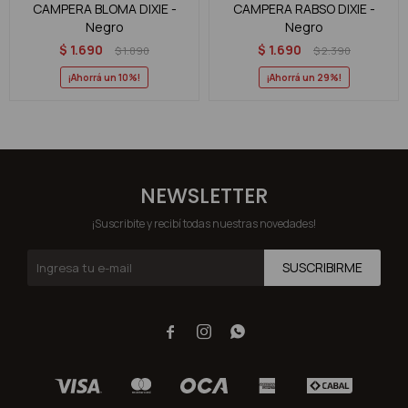
CAMPERA BLOMA DIXIE -
CAMPERA RABSO DIXIE -
Negro
Negro
$
1.690
$
1.690
$
1.890
$
2.390
10
29
NEWSLETTER
¡Suscribite y recibí todas nuestras novedades!
SUSCRIBIRME


