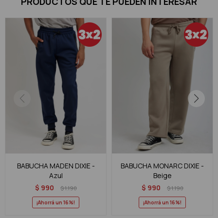
PRODUCTOS QUE TE PUEDEN INTERESAR
BABUCHA MADEN DIXIE -
BABUCHA MONARC DIXIE -
Azul
Beige
$
990
$
990
$
1.190
$
1.190
16
16