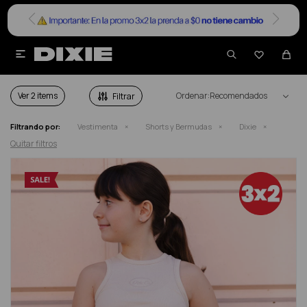


SHORTS Y BERMUDAS DIXIE ADOLESCENTE
Ver
Recomendados
Filtrando por:
Vestimenta
Shorts y Bermudas
Dixie
Quitar filtros