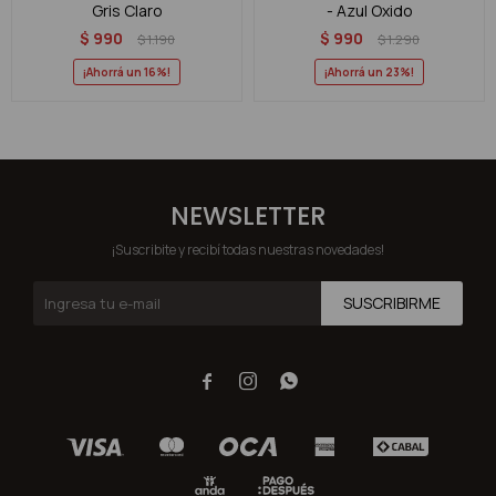
Gris Claro
- Azul Oxido
$
990
$
990
$
1.190
$
1.290
16
23
NEWSLETTER
¡Suscribite y recibí todas nuestras novedades!
SUSCRIBIRME


