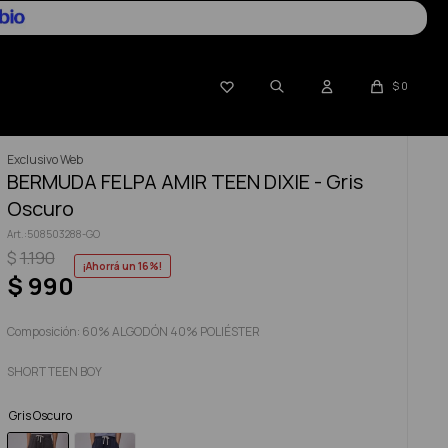

$
0
Exclusivo Web
BERMUDA FELPA AMIR TEEN DIXIE - Gris
Oscuro
508503288-GO
$
1.190
16
$
990
Composición: 60% ALGODÓN 40% POLIÉSTER
SHORT TEEN BOY
Gris Oscuro