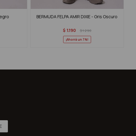
Negro
BERMUDA FELPA AMIR DIXIE - Gris Oscuro
BE
$
1.190
$
1.290
7
E