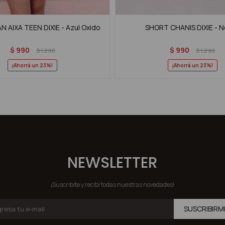
 AIXA TEEN DIXIE - Azul Oxido
SHORT CHANIS DIXIE - 
$
990
$
990
$
1.290
$
1.290
23
23
NEWSLETTER
¡Suscribite y recibí todas nuestras novedades!
SUSCRIBIRM