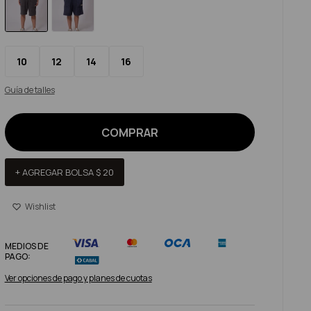
10
12
14
16
Guía de talles
COMPRAR
+ AGREGAR BOLSA
$
20
MEDIOS DE
PAGO:
Ver opciones de pago y planes de cuotas