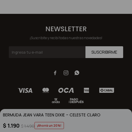
NEWSLETTER
¡Suscribite y recibí todas nuestras novedades!
SUSCRIBIRME



BERMUDA JEAN VARA TEEN DIXIE - CELESTE CLARO
$
1.190
$
1.490
20
© Copyright 2026 / Dixie / FORTER S.A Rut 213720560017