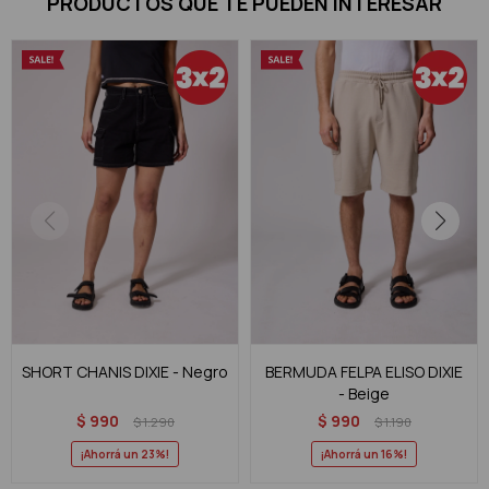
PRODUCTOS QUE TE PUEDEN INTERESAR
SHORT CHANIS DIXIE - Negro
BERMUDA FELPA ELISO DIXIE
- Beige
$
990
$
990
$
1.290
$
1.190
23
16