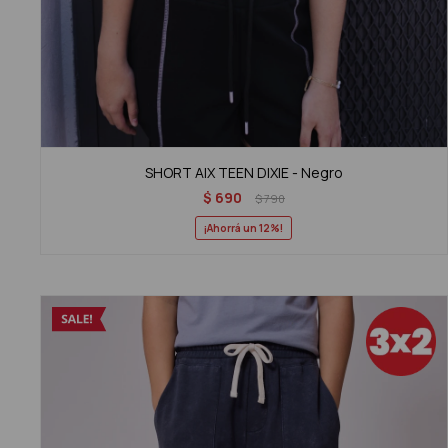
SHORT AIX TEEN DIXIE - Negro
$
690
$
790
12