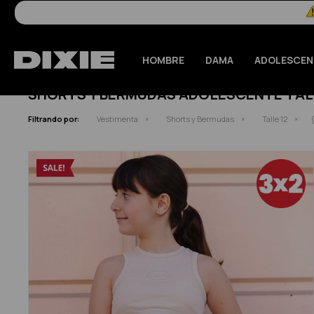
HOMBRE
DAMA
ADOLESCEN
SHORTS Y BERMUDAS ADOLESCENTE TALL
Filtrando por:
Vestimenta
Shorts y Bermudas
Talle 12