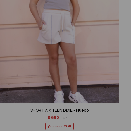
SHORT AIX TEEN DIXIE - Hueso
$
690
$
790
12