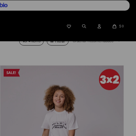

$
0
Ver
Recomendados