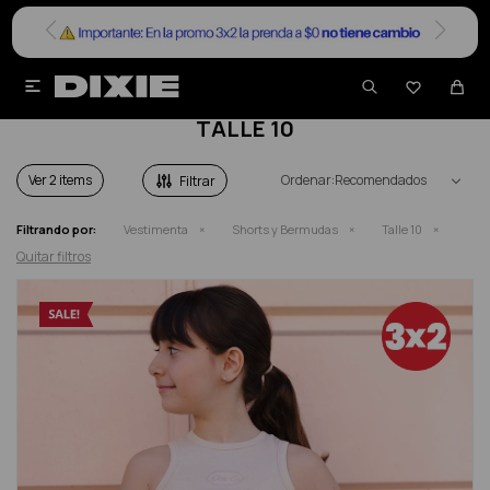


SHORTS Y BERMUDAS ADOLESCENTE
TALLE 10
Ver
Recomendados
Filtrando por:
Vestimenta
Shorts y Bermudas
Talle 10
Quitar filtros