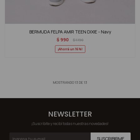
BERMUDA FELPA AMIR TEEN DIXIE - Navy
$
990
$
1.190
16
MOSTRANDO
13
DE
13
NEWSLETTER
¡Suscribite y recibí todas nuestras novedades!
SUSCRIBIRME