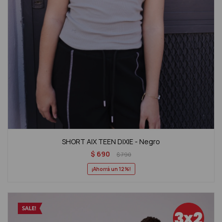
SHORT AIX TEEN DIXIE - Negro
$
690
$
790
12