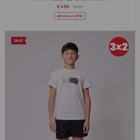
$
490
$
690
28