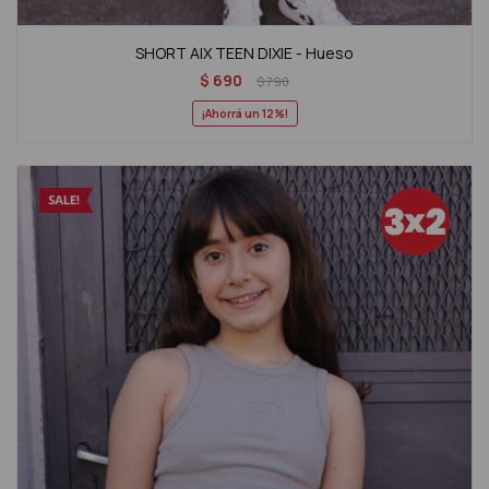
SHORT AIX TEEN DIXIE - Hueso
$
690
$
790
12