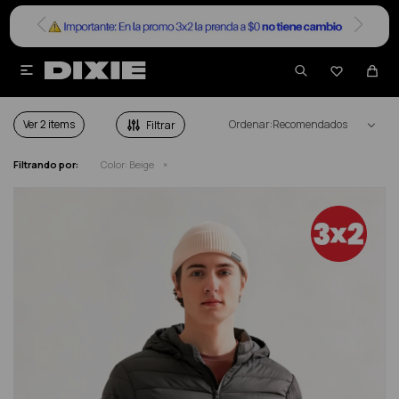


ACCESORIOS EN COLOR BEIGE
Ver
Recomendados
Filtrando por:
Color:
Beige