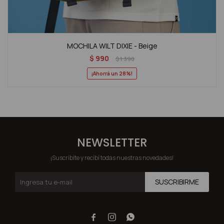
MOCHILA WILT DIXIE - Beige
$
990
$
1.390
28
NEWSLETTER
¡Suscribite y recibí todas nuestras novedades!
SUSCRIBIRME


