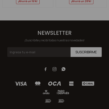
16
28
NEWSLETTER
¡Suscribite y recibí todas nuestras novedades!
SUSCRIBIRME


