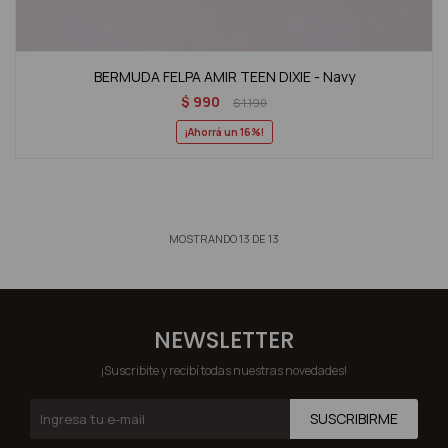
BERMUDA FELPA AMIR TEEN DIXIE - Navy
$
990
$
1.190
16
MOSTRANDO
13
DE
13
NEWSLETTER
¡Suscribite y recibí todas nuestras novedades!
SUSCRIBIRME