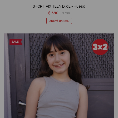
SHORT AIX TEEN DIXIE - Hueso
$
690
$
790
12