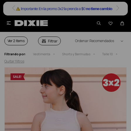


SHORTS Y BERMUDAS EN SALE TALLE 10
Ver
Recomendados
Filtrando por:
Vestimenta
Shorts y Bermudas
Talle 10
Quitar filtros