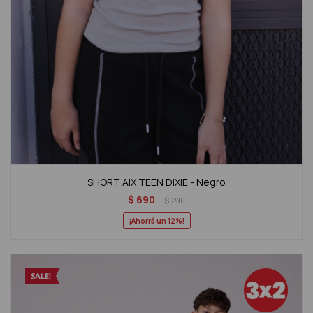
SHORT AIX TEEN DIXIE - Negro
$
690
$
790
12