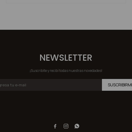
NEWSLETTER
¡Suscribite y recibí todas nuestras novedades!
SUSCRIBIRM


