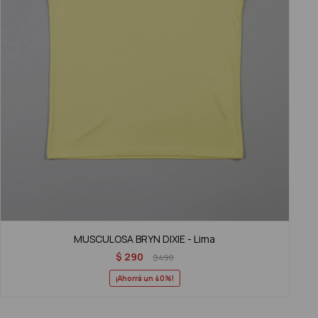
MUSCULOSA BRYN DIXIE - Lima
$
290
$
490
40