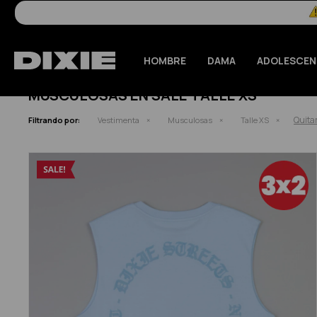
HOMBRE
DAMA
ADOLESCEN
MUSCULOSAS EN SALE TALLE XS
Quitar
Filtrando por:
Vestimenta
Musculosas
Talle XS