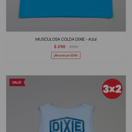
MUSCULOSA COLDA DIXIE - Azul
$
290
$
590
50