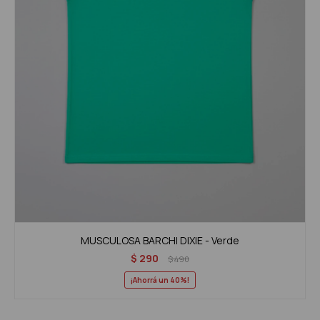
MUSCULOSA BARCHI DIXIE - Verde
$
290
$
490
40