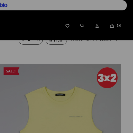

$
0
Ver
Recomendados