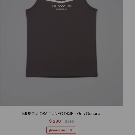
MUSCULOSA TUNEO DIXIE - Gris Oscuro
$
290
$
590
50