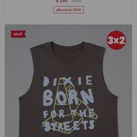
$
290
$
590
50