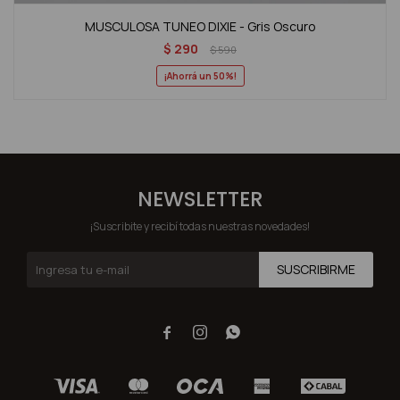
MUSCULOSA TUNEO DIXIE - Gris Oscuro
$
290
$
590
50
NEWSLETTER
¡Suscribite y recibí todas nuestras novedades!
SUSCRIBIRME


