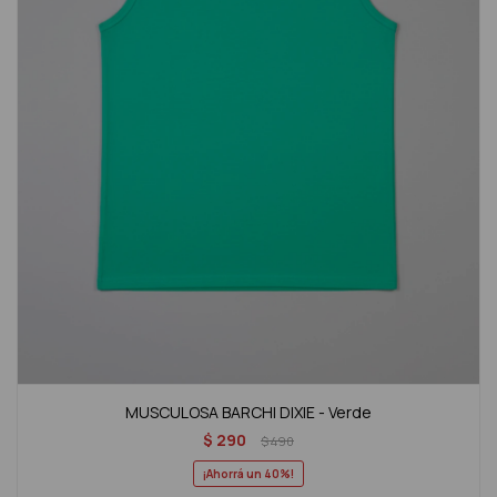
MUSCULOSA BARCHI DIXIE - Verde
$
290
$
490
40