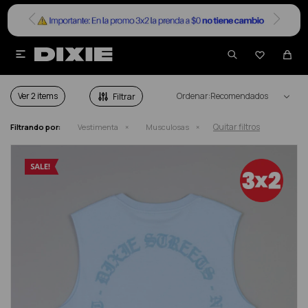


MUSCULOSAS EN SALE
Ver
Recomendados
Quitar filtros
Filtrando por:
Vestimenta
Musculosas