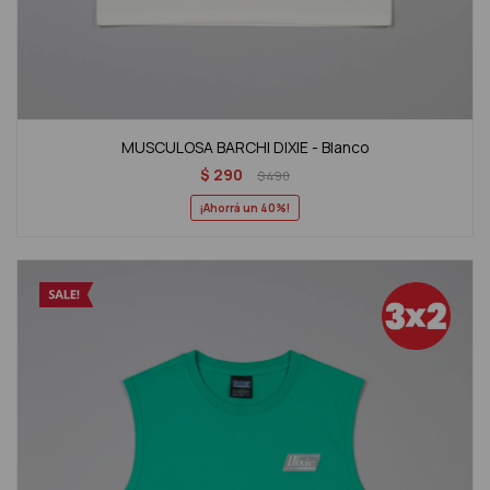
MUSCULOSA BARCHI DIXIE - Blanco
$
290
$
490
40