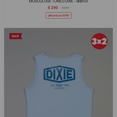
MUSCULOSA TUNEO DIXIE - Blanco
$
290
$
590
50