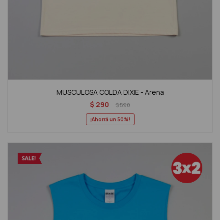
MUSCULOSA COLDA DIXIE - Arena
$
290
$
590
50