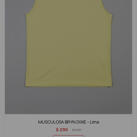
MUSCULOSA BRYN DIXIE - Lima
$
290
$
490