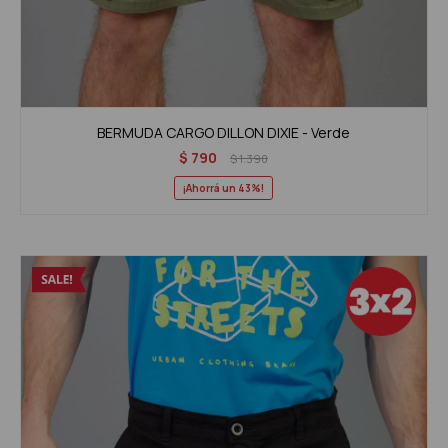
BERMUDA CARGO DILLON DIXIE - Verde
$
790
$
1.390
43