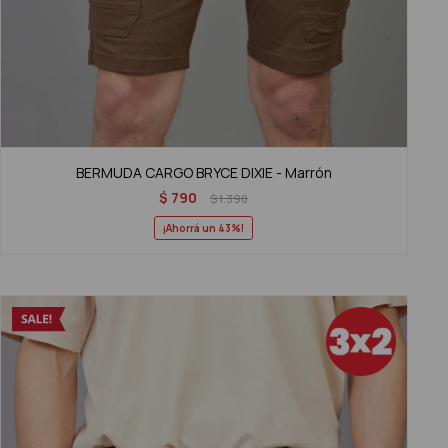
BERMUDA CARGO BRYCE DIXIE - Marrón
$
790
$
1.390
43