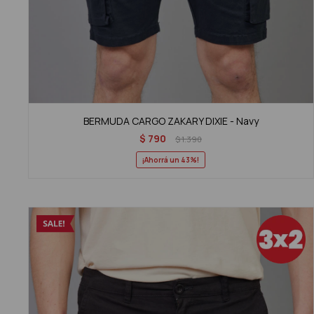
BERMUDA CARGO ZAKARY DIXIE - Navy
$
790
$
1.390
43