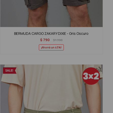
BERMUDA CARGO ZAKARY DIXIE - Gris Oscuro
$
790
$
1.390
43