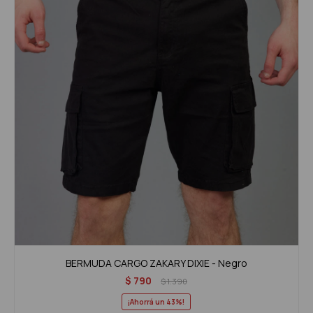
BERMUDA CARGO ZAKARY DIXIE - Negro
$
790
$
1.390
43