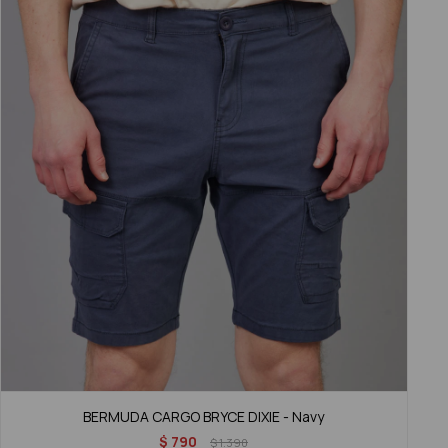
BERMUDA CARGO BRYCE DIXIE - Navy
$
790
$
1.390