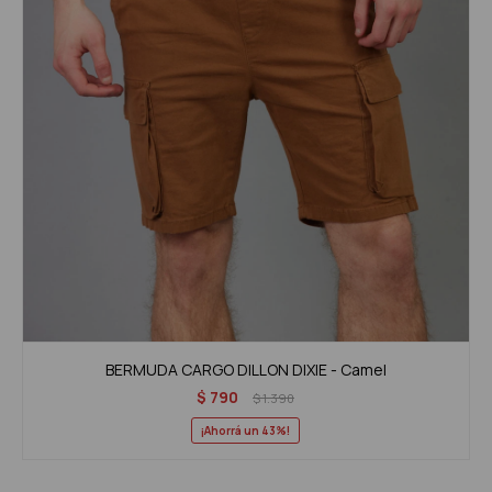
BERMUDA CARGO DILLON DIXIE - Camel
$
790
$
1.390
43