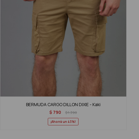
BERMUDA CARGO DILLON DIXIE - Kaki
$
790
$
1.390
43