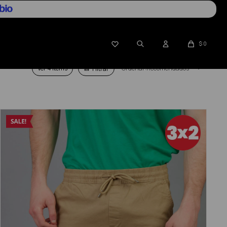

$
0
Ver
Recomendados