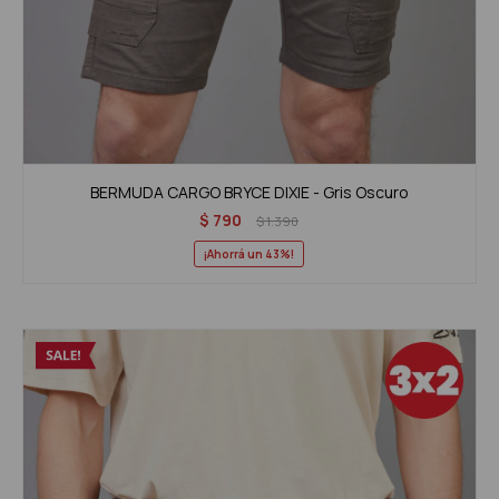
BERMUDA CARGO BRYCE DIXIE - Gris Oscuro
$
790
$
1.390
43