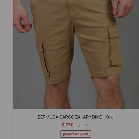
BERMUDA CARGO ZAKARY DIXIE - Kaki
$
790
$
1.390
43