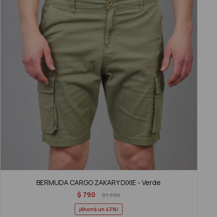
BERMUDA CARGO ZAKARY DIXIE - Verde
$
790
$
1.390
43