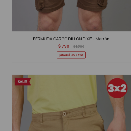
BERMUDA CARGO DILLON DIXIE - Marrón
$
790
$
1.390
43