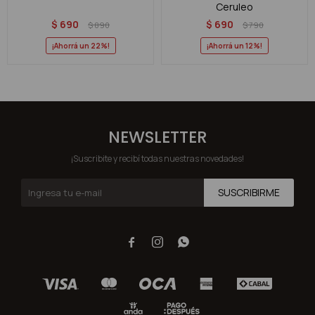
Ceruleo
$
690
$
690
$
890
$
790
22
12
NEWSLETTER
¡Suscribite y recibí todas nuestras novedades!
SUSCRIBIRME


