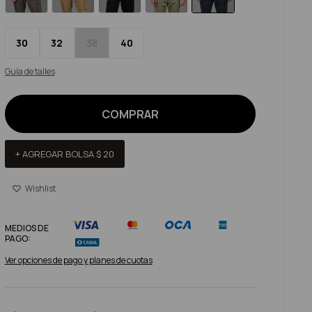
30
32
38
40
Guía de talles
COMPRAR
+ AGREGAR BOLSA
$
20
MEDIOS DE
PAGO:
Ver opciones de pago y planes de cuotas