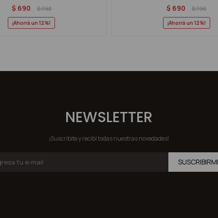
$
690
$
690
$
790
$
790
12
12
NEWSLETTER
¡Suscribite y recibí todas nuestras novedades!
SUSCRIBIRM