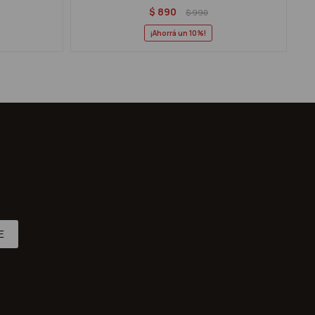
$
890
$
990
10
E