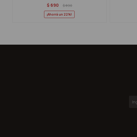
$
690
$
890
22