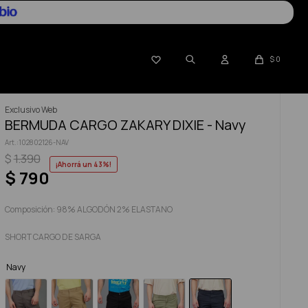

$
0
Exclusivo Web
BERMUDA CARGO ZAKARY DIXIE - Navy
102802126-NAV
$
1.390
43
$
790
Composición: 98% ALGODÓN 2% ELASTANO
SHORT CARGO DE SARGA
Navy