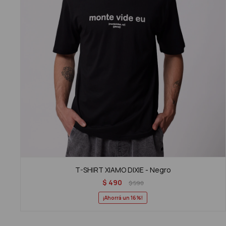
T-SHIRT XIAMO DIXIE - Negro
$
490
$
590
16