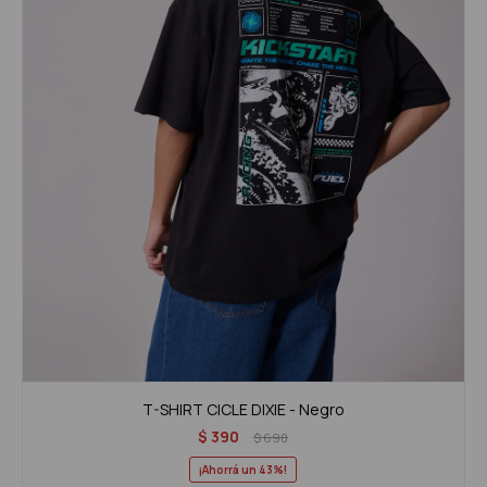
T-SHIRT CICLE DIXIE - Negro
$
390
$
690
43