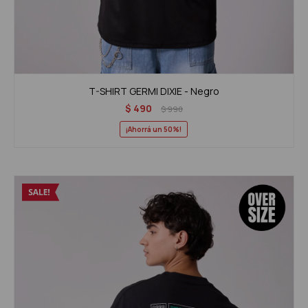
T-SHIRT GERMI DIXIE - Negro
$
490
$
990
50