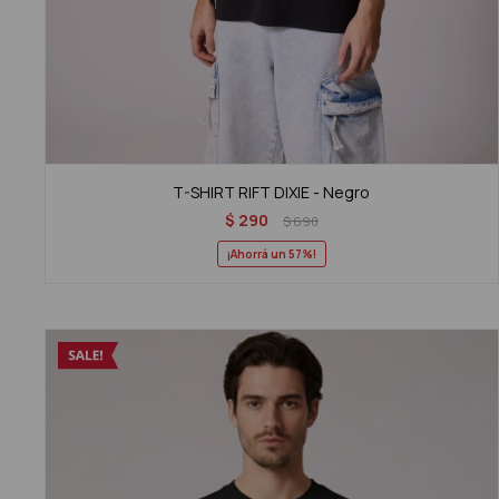
T-SHIRT RIFT DIXIE - Negro
$
290
$
690
57