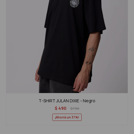
T-SHIRT JULAN DIXIE - Negro
$
490
$
790
37