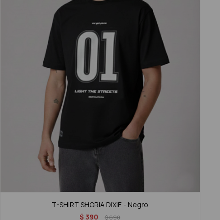
T-SHIRT SHORIA DIXIE - Negro
$
390
$
690