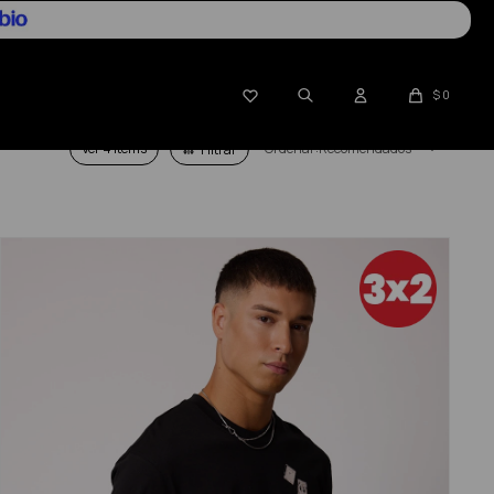

$
0
Ver
Recomendados