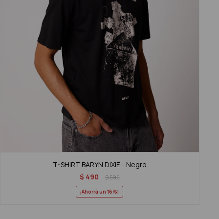
T-SHIRT BARYN DIXIE - Negro
$
490
$
590
16