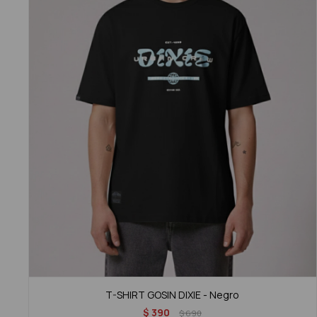
T-SHIRT GOSIN DIXIE - Negro
$
390
$
690