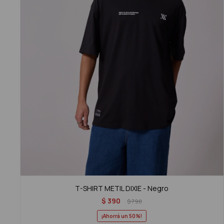
T-SHIRT METIL DIXIE - Negro
$
390
$
790
50