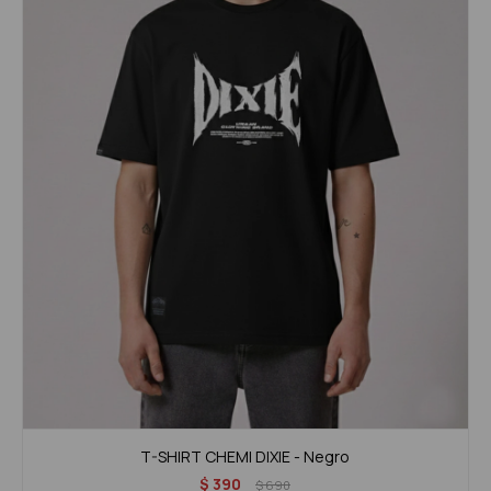
T-SHIRT CHEMI DIXIE - Negro
$
390
$
690