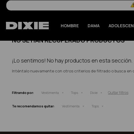
HOMBRE
DAMA
ADOLESCEN
NO SE HAN RECUPERADO PRODUCTOS
¡Lo sentimos! No hay productos en esta sección.
Inténtalo nuevamente con otros criterios de filtrado o busca en
Quitar filtros
Filtrando por:
Vestimenta
Tops
Dixie
Te recomendamos quitar:
Vestimenta
Tops