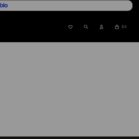

$
0