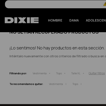
HOMBRE
DAMA
ADOLESCEN
NO SE HAN RECUPERADO PRODUCTOS
¡Lo sentimos! No hay productos en esta sección.
Inténtalo nuevamente con otros criterios de filtrado o busca en
Quitar filtros
Filtrando por:
Vestimenta
Tops
Talle XL
Te recomendamos quitar:
Vestimenta
Tops