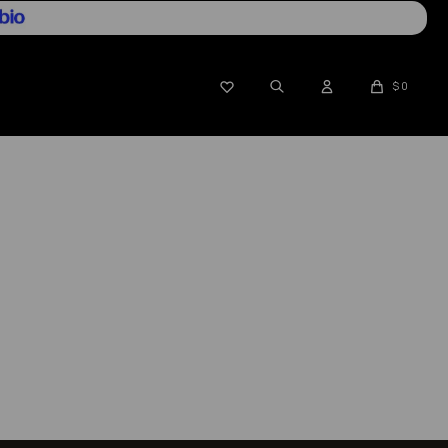

$
0