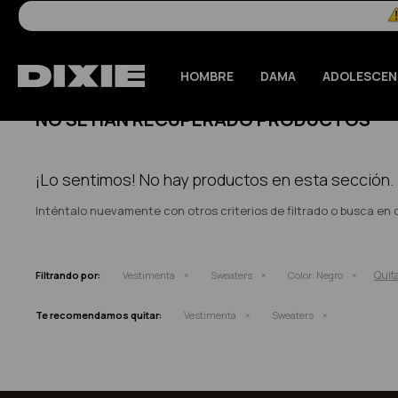
HOMBRE
DAMA
ADOLESCEN
NO SE HAN RECUPERADO PRODUCTOS
¡Lo sentimos! No hay productos en esta sección.
Inténtalo nuevamente con otros criterios de filtrado o busca en
Quita
Filtrando por:
Vestimenta
Sweaters
Color:
Negro
Te recomendamos quitar:
Vestimenta
Sweaters