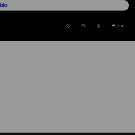

$
0