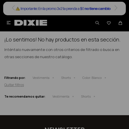


NO SE HAN RECUPERADO PRODUCTOS
¡Lo sentimos! No hay productos en esta sección.
Inténtalo nuevamente con otros criterios de filtrado o busca en
otras secciones de nuestro catálogo.
Filtrando por:
Vestimenta
Shorts
Color:
Blanco
Quitar filtros
Te recomendamos quitar:
Vestimenta
Shorts