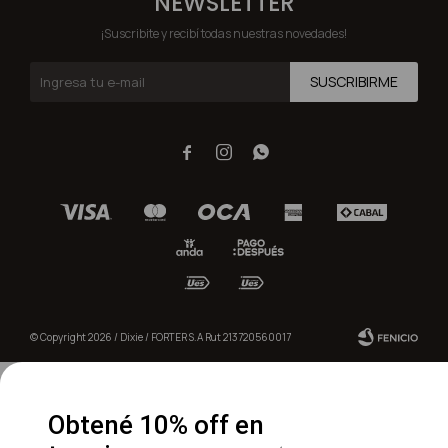
NEWSLETTER
¡Suscribite y recibí todas nuestras novedades!
SUSCRIBIRME



© Copyright 2026 / Dixie / FORTER S.A Rut 213720560017
Obtené 10% off en