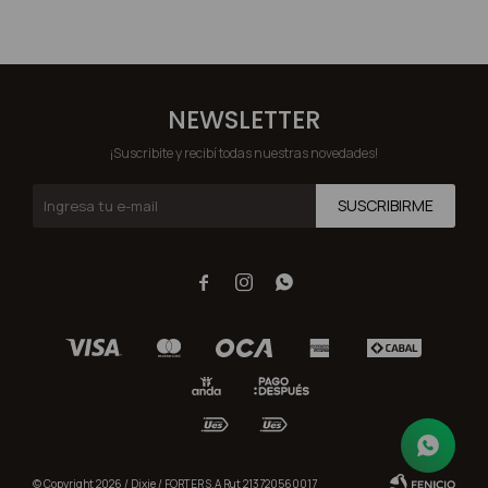
NEWSLETTER
¡Suscribite y recibí todas nuestras novedades!
SUSCRIBIRME



© Copyright 2026 / Dixie / FORTER S.A Rut 213720560017