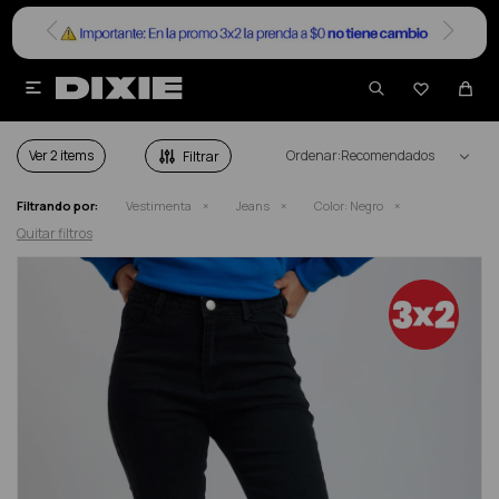


JEANS DAMA EN COLOR NEGRO
Ver
Recomendados
Filtrando por:
Vestimenta
Jeans
Color:
Negro
Quitar filtros