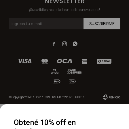
NEWSLETTER
¡Suscribite y recibí todas nuestras novedades!
SUSCRIBIRME



© Copyright 2026 / Dixie / FORTER S.A Rut 213720560017
Obtené 10% off en