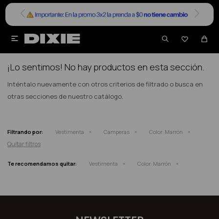


NO SE HAN RECUPERADO PRODUCTOS
¡Lo sentimos! No hay productos en esta sección.
Inténtalo nuevamente con otros criterios de filtrado o busca en
otras secciones de nuestro catálogo.
Filtrando por:
Vestimenta
Camperas
Color:
Marrón
Quitar filtros
Te recomendamos quitar:
Vestimenta
Color:
Marrón