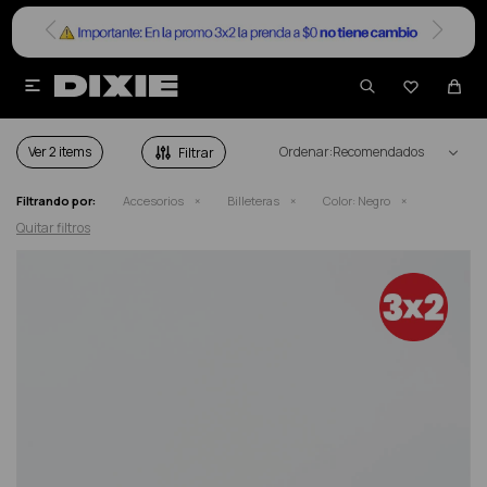


BILLETERAS DAMA EN COLOR NEGRO
Ver
Recomendados
Filtrando por:
Accesorios
Billeteras
Color:
Negro
Quitar filtros