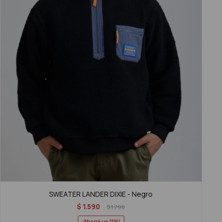
SWEATER LANDER DIXIE - Negro
$
1.590
$
1.790
11