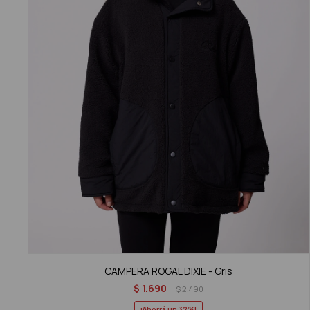
CAMPERA ROGAL DIXIE - Gris
$
1.690
$
2.490
32