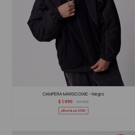
CAMPERA MARSO DIXIE - Negro
$
1.990
$
2.590
23