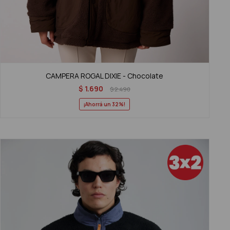
CAMPERA ROGAL DIXIE - Chocolate
$
1.690
$
2.490
32