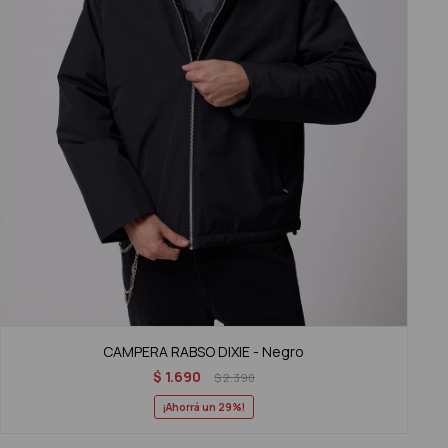
CAMPERA RABSO DIXIE - Negro
$
1.690
$
2.390
29