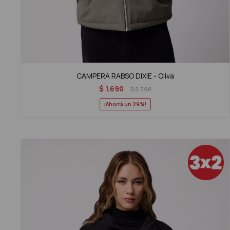
CAMPERA RABSO DIXIE - Oliva
$
1.690
$
2.390
29