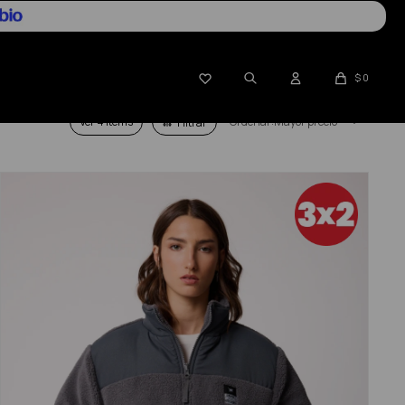

$
0
Ver
Mayor precio