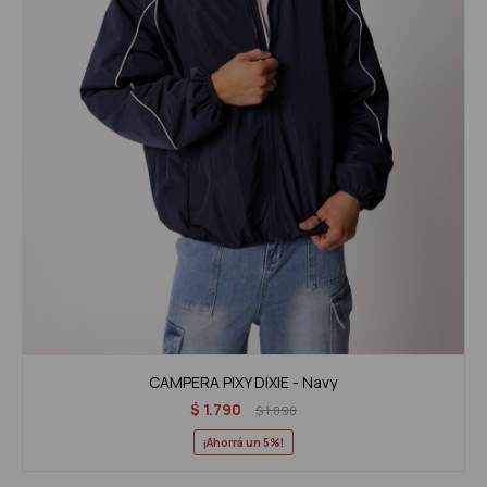
CAMPERA PIXY DIXIE - Navy
$
1.790
$
1.890
5