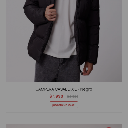
CAMPERA CASAL DIXIE - Negro
$
1.990
$
2.590
23