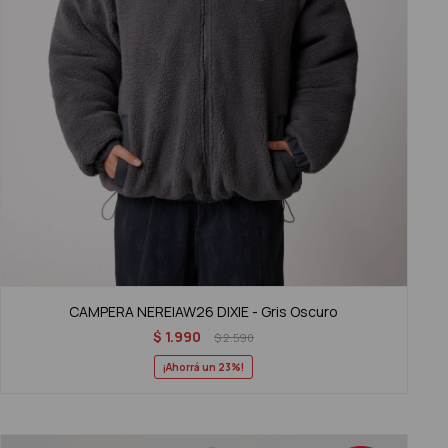
CAMPERA NEREIAW26 DIXIE - Gris Oscuro
$
1.990
$
2.590
23