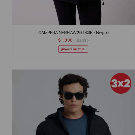
CAMPERA NEREIAW26 DIXIE - Negro
$
1.990
$
2.590
23