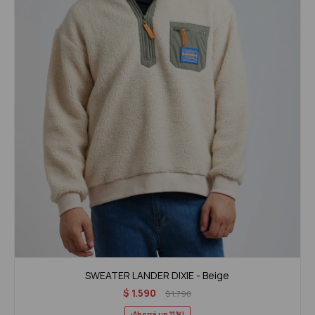
SWEATER LANDER DIXIE - Beige
$
1.590
$
1.790
11