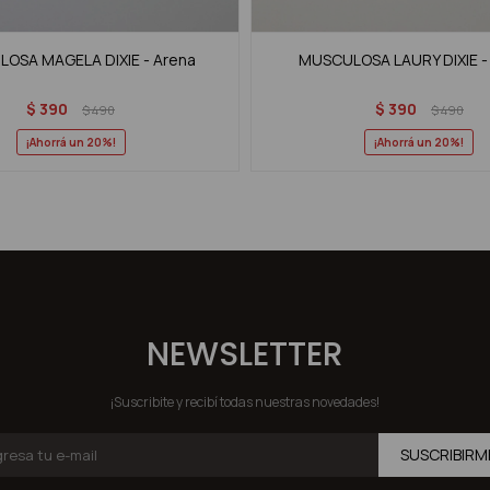
OSA MAGELA DIXIE - Arena
MUSCULOSA LAURY DIXIE -
$
390
$
390
$
490
$
490
20
20
NEWSLETTER
¡Suscribite y recibí todas nuestras novedades!
SUSCRIBIRM