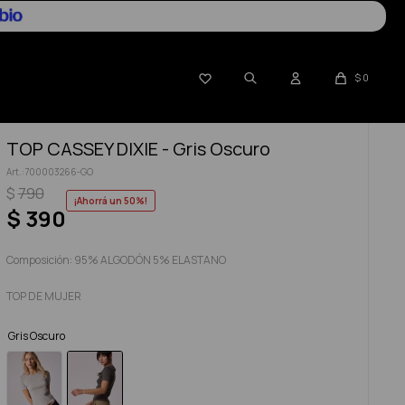

$
0
TOP CASSEY DIXIE - Gris Oscuro
700003266-GO
$
790
50
$
390
Composición: 95% ALGODÓN 5% ELASTANO
TOP DE MUJER
Gris Oscuro