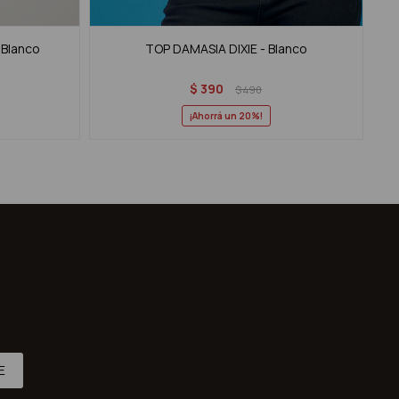
 Blanco
TOP DAMASIA DIXIE - Blanco
$
390
$
490
20
E