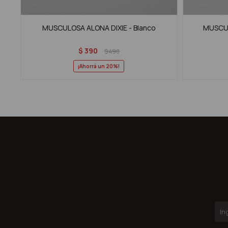
MUSCULOSA ALONA DIXIE - Blanco
MUSCUL
$
390
$
490
20