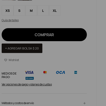
XS
S
M
L
XL
Guía de talles
COMPRAR
+ AGREGAR BOLSA
$
20
MEDIOS DE
PAGO:
Ver opciones de pago y planes de cuotas
Métodos y costos de envío