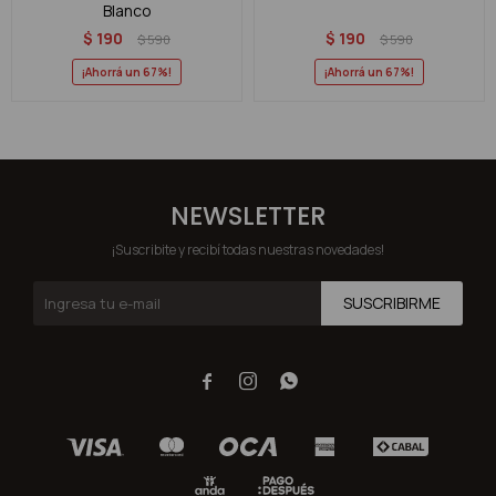
Blanco
$
190
$
190
$
590
$
590
67
67
NEWSLETTER
¡Suscribite y recibí todas nuestras novedades!
SUSCRIBIRME


