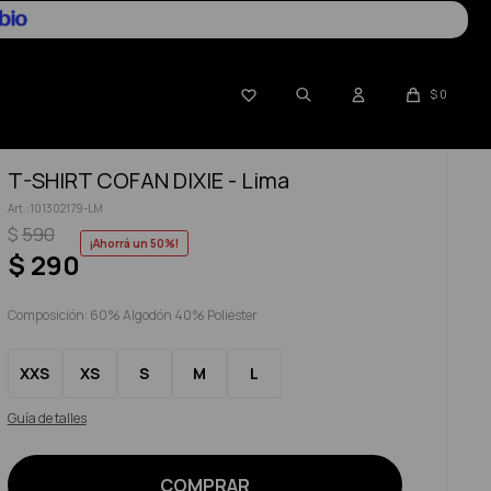

$
0
T-SHIRT COFAN DIXIE - Lima
101302179-LM
$
590
50
$
290
Composición: 60% Algodón 40% Poliéster
XXS
XS
S
M
L
Guía de talles
COMPRAR