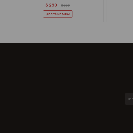
$
290
$
590
50