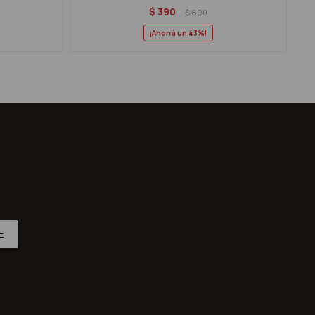
$
390
$
690
43
E