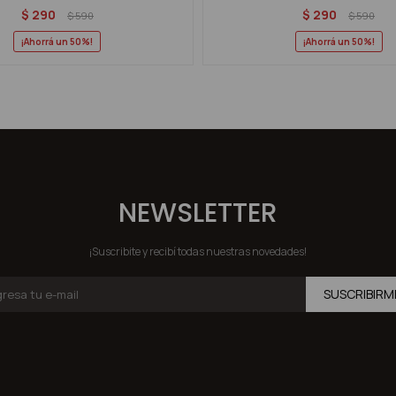
$
290
$
290
$
590
$
590
50
50
NEWSLETTER
¡Suscribite y recibí todas nuestras novedades!
SUSCRIBIRM