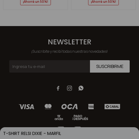
50
50
NEWSLETTER
¡Suscribite y recibí todas nuestras novedades!
SUSCRIBIRME



T-SHIRT RELSI DIXIE - MARFIL