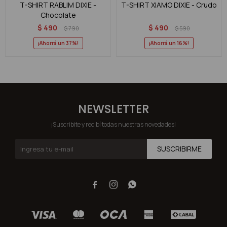
T-SHIRT RABLIM DIXIE -
T-SHIRT XIAMO DIXIE - Crudo
Chocolate
$
490
$
490
$
790
$
590
37
16
NEWSLETTER
¡Suscribite y recibí todas nuestras novedades!
SUSCRIBIRME


