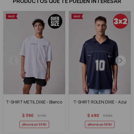
PRODUCTOS QUE TE PUEDEN INTERESAR
T-SHIRT METIL DIXIE - Blanco
T-SHIRT ROLEN DIXIE - Azul
$
390
$
490
$
790
$
990
50
50