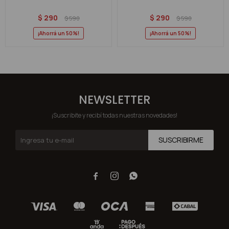
$
290
$
290
$
590
$
590
50
50
NEWSLETTER
¡Suscribite y recibí todas nuestras novedades!
SUSCRIBIRME


