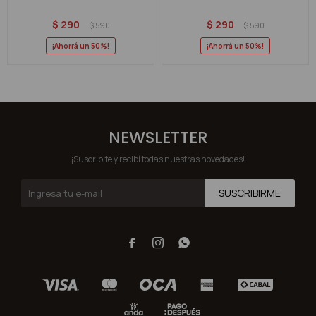
$
290
$
290
$
590
$
590
50
50
NEWSLETTER
¡Suscribite y recibí todas nuestras novedades!
SUSCRIBIRME


