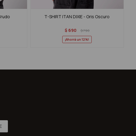
Crudo
T-SHIRT ITAN DIXIE - Gris Oscuro
$
690
$
790
12
E