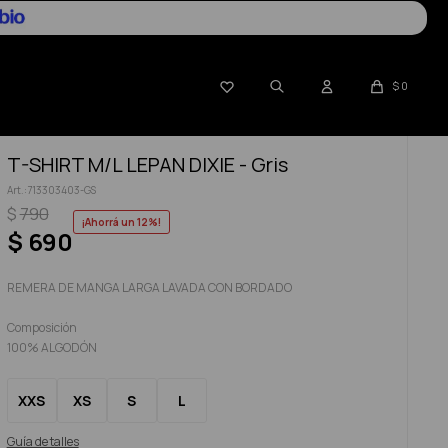

$
0
T-SHIRT M/L LEPAN DIXIE - Gris
713303403-GS
$
790
12
$
690
REMERA DE MANGA LARGA LAVADA CON BORDADO
Composición
100% ALGODÓN
XXS
XS
S
L
Guía de talles