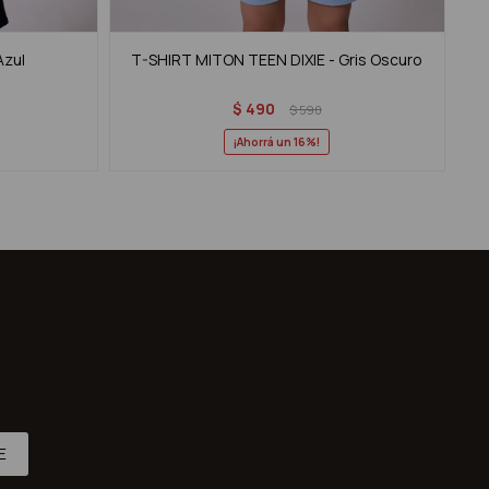
Azul
T-SHIRT MITON TEEN DIXIE - Gris Oscuro
$
490
$
590
16
E