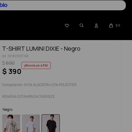

$
0
T-SHIRT LUMINI DIXIE - Negro
101303037-NE
$
690
43
$
390
Composición: 60% ALGODÓN 40% POLIÉSTER
REMERA ESTAMPADA OVERSIZE
Negro