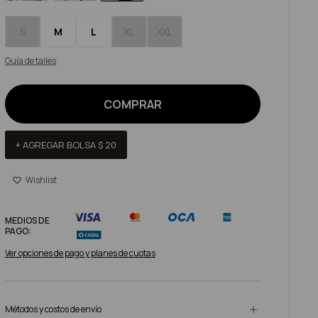
S
M
L
XL
XXL
Guía de talles
COMPRAR
+ AGREGAR BOLSA
$
20
MEDIOS DE
PAGO:
Ver opciones de pago y planes de cuotas
Métodos y costos de envío