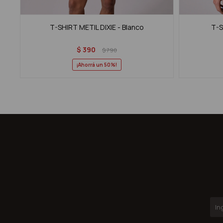
T-SHIRT METIL DIXIE - Blanco
T-S
$
390
$
790
50