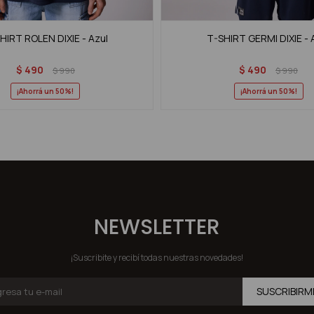
HIRT ROLEN DIXIE - Azul
T-SHIRT GERMI DIXIE - 
$
490
$
490
$
990
$
990
50
50
NEWSLETTER
¡Suscribite y recibí todas nuestras novedades!
SUSCRIBIRM