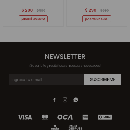
$
290
$
290
$
590
$
590
50
50
NEWSLETTER
¡Suscribite y recibí todas nuestras novedades!
SUSCRIBIRME


