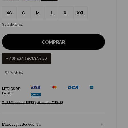
XS
S
M
L
XL
XXL
Guía de talles
COMPRAR
+ AGREGAR BOLSA
$
20
MEDIOS DE
PAGO:
Ver opciones de pago y planes de cuotas
Métodos y costos de envío