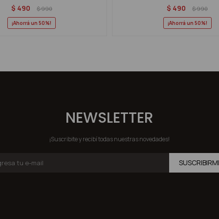
$
490
$
490
$
990
$
990
50
50
NEWSLETTER
¡Suscribite y recibí todas nuestras novedades!
SUSCRIBIRM