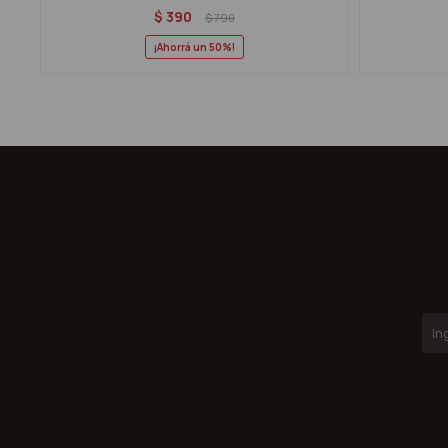
$
390
$
790
50