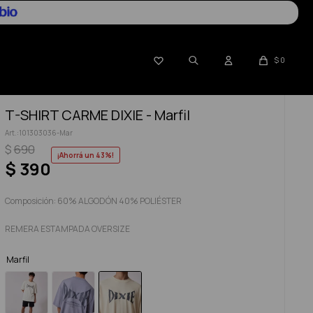

$
0
T-SHIRT CARME DIXIE - Marfil
101303036-Mar
$
690
43
$
390
Composición: 60% ALGODÓN 40% POLIÉSTER
REMERA ESTAMPADA OVERSIZE
Marfil