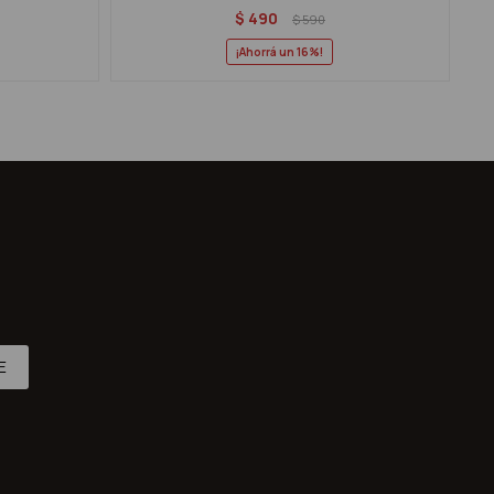
$
490
$
590
16
E